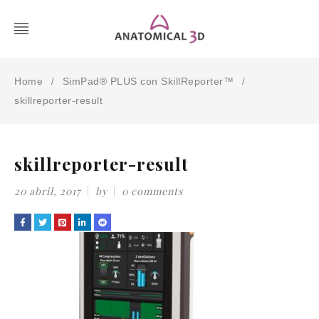
Home
SimPad® PLUS con SkillReporter™
/
/
skillreporter-result
skillreporter-result
20 abril, 2017
by
0 comments