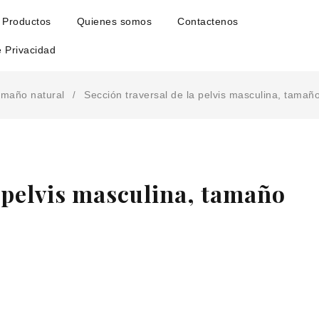
Productos
Quienes somos
Contactenos
e Privacidad
tamaño natural
Sección traversal de la pelvis masculina, tamaño
/
a pelvis masculina, tamaño