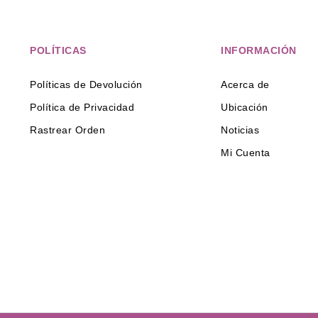
POLÍTICAS
INFORMACIÓN
Políticas de Devolución
Acerca de
Política de Privacidad
Ubicación
Rastrear Orden
Noticias
Mi Cuenta