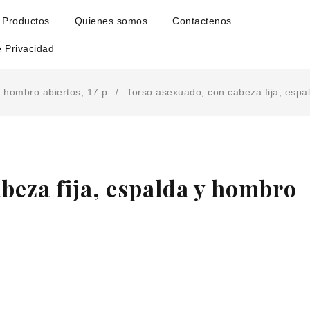
Productos
Quienes somos
Contactenos
e Privacidad
y hombro abiertos, 17 p
Torso asexuado, con cabeza fija, espa
/
beza fija, espalda y hombro