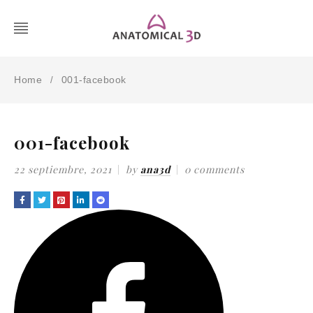
Home
001-facebook
/
001-facebook
22 septiembre, 2021
by
ana3d
0 comments